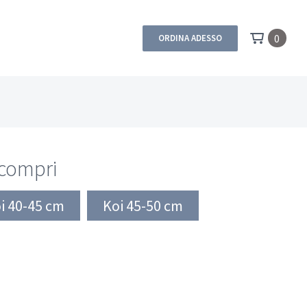
0
ORDINA ADESSO
 compri
i 40-45 cm
Koi 45-50 cm