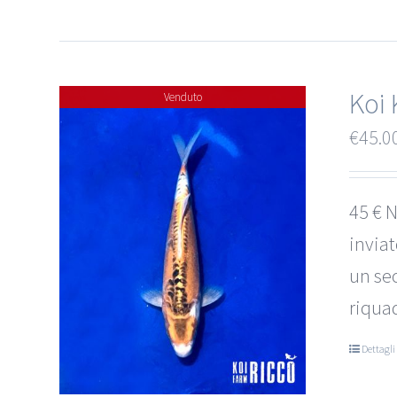
Koi 
Venduto
€
45.0
45 € N
invia
un sec
riquad
Dettagli