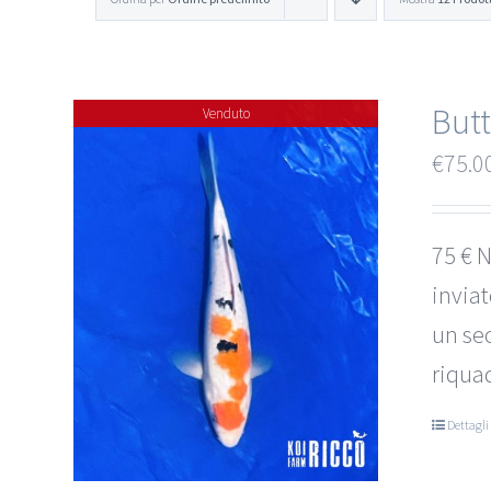
Butt
Venduto
€
75.0
75 € N
invia
un sec
riquad
Dettagli