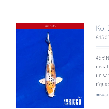
Koi 
Venduto
€
45.0
45 € N
invia
un sec
riquad
Dettagli