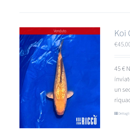
Koi 
Venduto
€
45.0
45 € N
invia
un sec
riquad
Dettagli