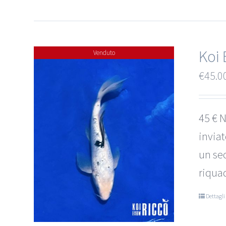
Koi 
Venduto
€
45.0
45 € N
invia
un sec
riquad
Dettagli