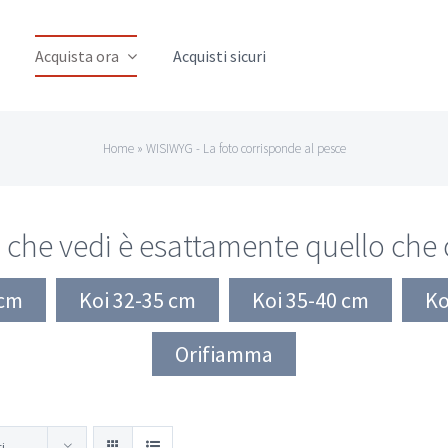
Acquista ora
Acquisti sicuri
Home
»
WISIWYG - La foto corrisponde al pesce
 che vedi è esattamente quello che
 cm
Koi 32-35 cm
Koi 35-40 cm
Ko
Orifiamma
ti