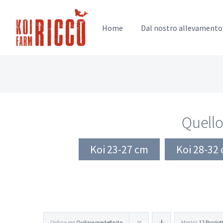
Salta
al
Home
Dal nostro allevamento
contenuto
Quello
Koi 23-27 cm
Koi 28-32
Ordina per
Ordine predefinito
Mostra
12 Prodot