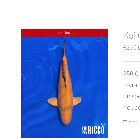
Koi 
Venduto
€
250.
250 € 
invia
un sec
riquad
Dettagli