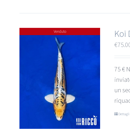
Koi 
Venduto
€
75.0
75 € N
invia
un sec
riquad
Dettagli