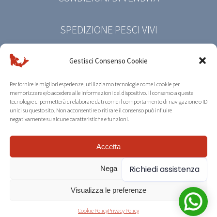
SPEDIZIONE PESCI VIVI
PRIVACY POLICY
Gestisci Consenso Cookie
Per fornire le migliori esperienze, utilizziamo tecnologie come i cookie per
COOKIE POLICY
memorizzare e/o accedere alle informazioni del dispositivo. Il consenso a queste
tecnologie ci permetterà di elaborare dati come il comportamento di navigazione o ID
unici su questo sito. Non acconsentire o ritirare il consenso può influire
negativamente su alcune caratteristiche e funzioni.
© Copyright 2026 | Koi Farm Riccò | All Rights
Accetta
Reserved |
Credits
Richiedi assistenza
Nega
Visualizza le preferenze
Cookie Policy
Privacy Policy