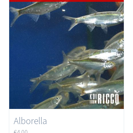
Alborella
€
4.00