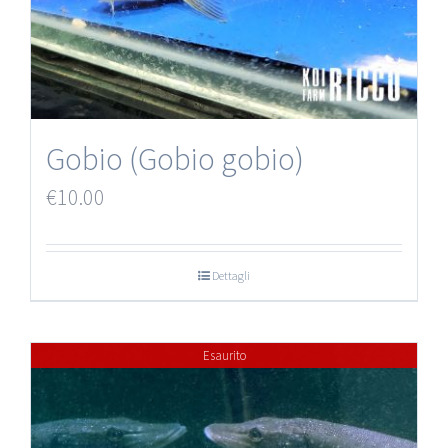
Gobio (Gobio gobio)
€
10.00
Dettagli
Esaurito