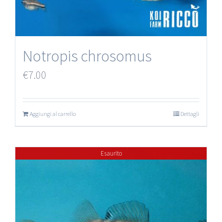
Notropis chrosomus
€
7.00
Aggiungi al carrello
Dettagli
Esaurito