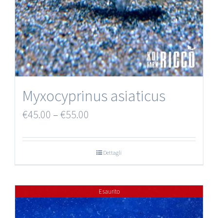
Myxocyprinus asiaticus
€
45.00
–
€
55.00
Dettagli
Esaurito