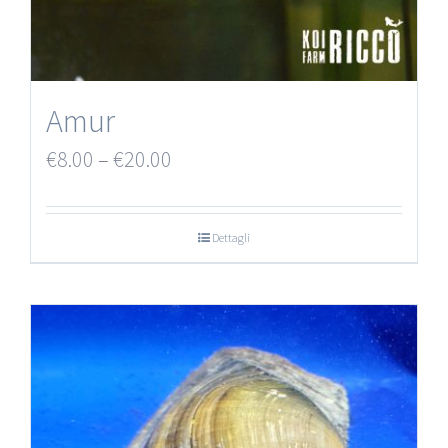
Amur
€
8.00
–
€
20.00
Dettagli