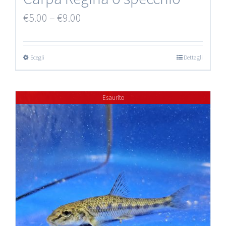
€
5.00
–
€
9.00
Scegli
Dettagli
Esaurito