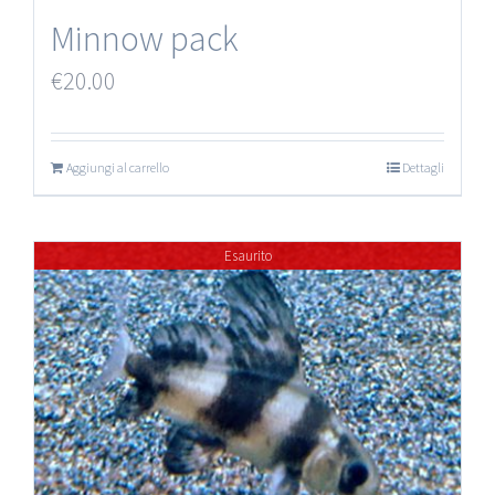
Minnow pack
€
20.00
Aggiungi al carrello
Dettagli
Esaurito