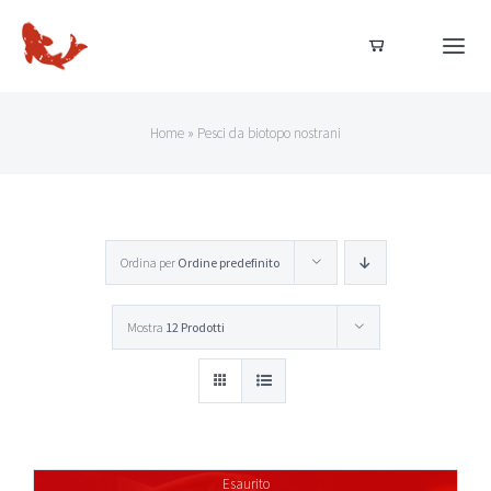
Salta
al
Togg
Navi
contenuto
Home
Home
»
Pesci da biotopo nostrani
Dal nostro allevamento
Ordina per
Ordine predefinito
Acquista ora
Mostra
12 Prodotti
Acquisti sicuri
Esaurito