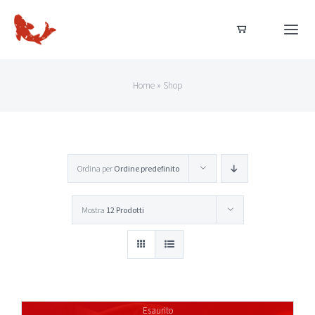
Salta
al
Togg
Navi
contenuto
Home
Home
»
Shop
Dal nostro allevamento
Ordina per
Ordine predefinito
Acquista ora
Mostra
12 Prodotti
Acquisti sicuri
Esaurito