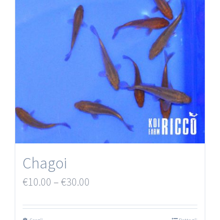
Chagoi
€
10.00
–
€
30.00