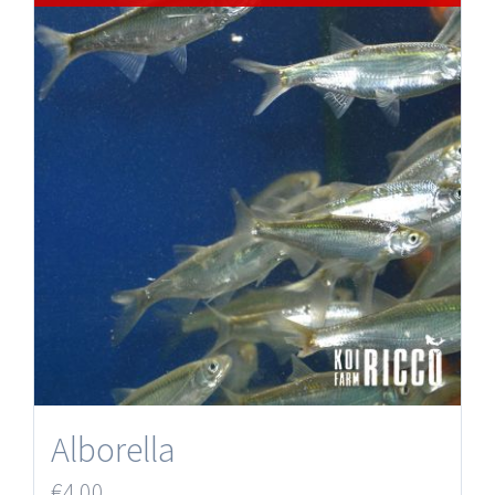
Alborella
€
4.00