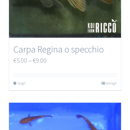
Carpa Regina o specchio
€
5.00
–
€
9.00
Scegli
Dettagli