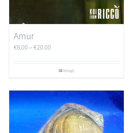
Amur
€
8.00
–
€
20.00
Dettagli