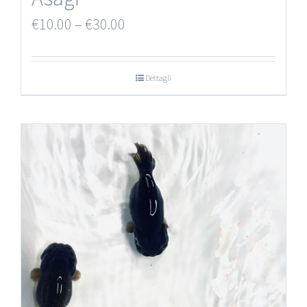
€
10.00
–
€
30.00
Dettagli