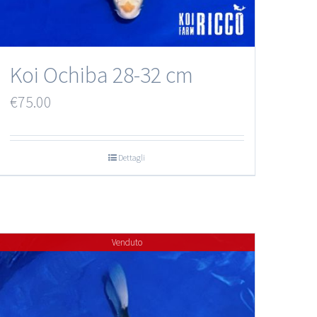
Koi Ochiba 28-32 cm
€
75.00
Dettagli
Venduto