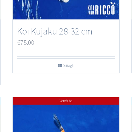
Koi Kujaku 28-32 cm
€
75.00
Dettagli
Venduto