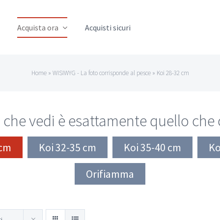
Acquista ora
Acquisti sicuri
Home
»
WISIWYG - La foto corrisponde al pesce
»
Koi 28-32 cm
 che vedi è esattamente quello che
 cm
Koi 32-35 cm
Koi 35-40 cm
Ko
Orifiamma
ti