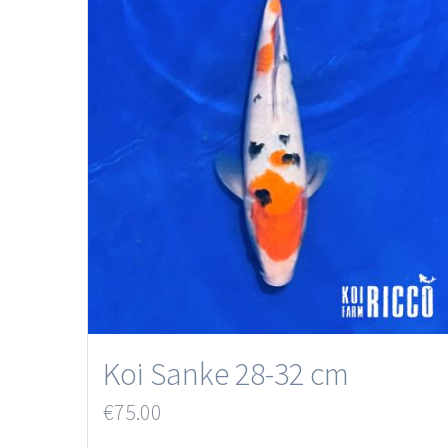
Koi Sanke 28-32 cm
€
75.00