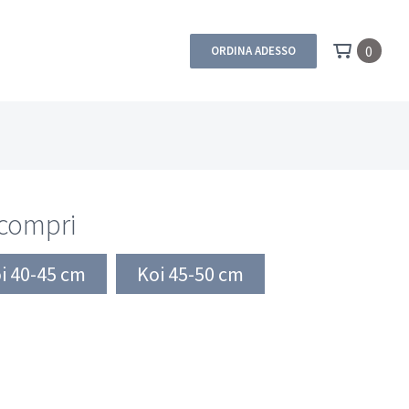
0
ORDINA ADESSO
 compri
i 40-45 cm
Koi 45-50 cm