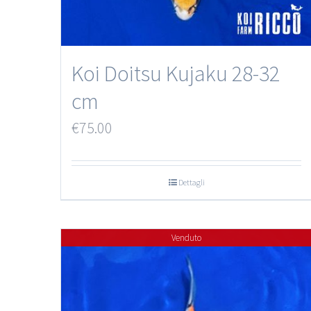
Koi Doitsu Kujaku 28-32
cm
€
75.00
Dettagli
Venduto