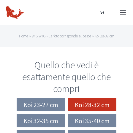
Salta
al
Togg
Navi
contenuto
Home
Home
»
WISIWYG - La foto corrisponde al pesce
»
Koi 28-32 cm
Dal nostro allevamento
Quello che vedi è
Acquista ora
esattamente quello che
compri
Acquisti sicuri
Koi 23-27 cm
Koi 28-32 cm
Koi 32-35 cm
Koi 35-40 cm