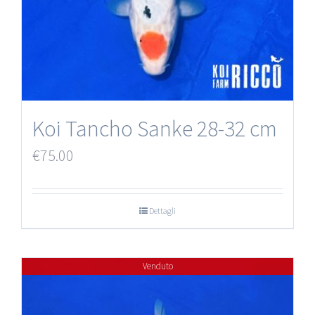
Koi Tancho Sanke 28-32 cm
€
75.00
Dettagli
Venduto