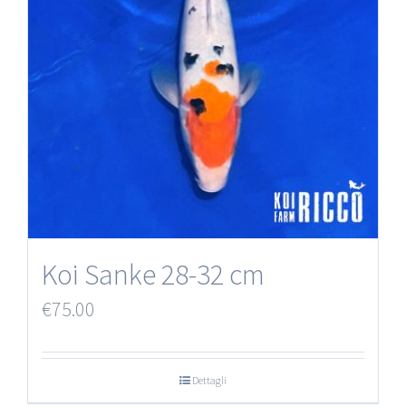
Koi Sanke 28-32 cm
€
75.00
Dettagli