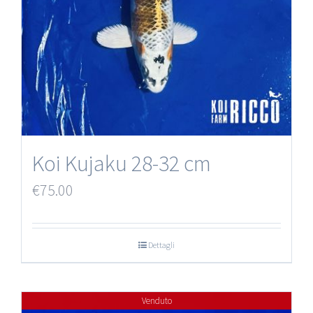
Koi Kujaku 28-32 cm
€
75.00
Dettagli
Venduto