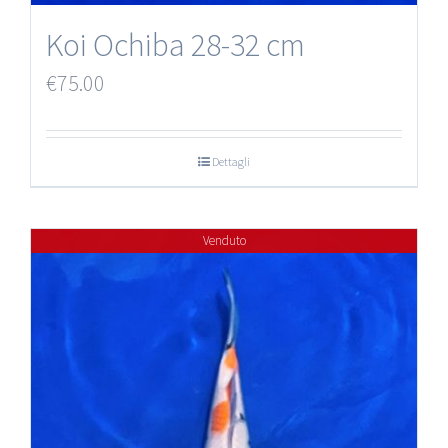
Koi Ochiba 28-32 cm
€
75.00
Dettagli
Venduto