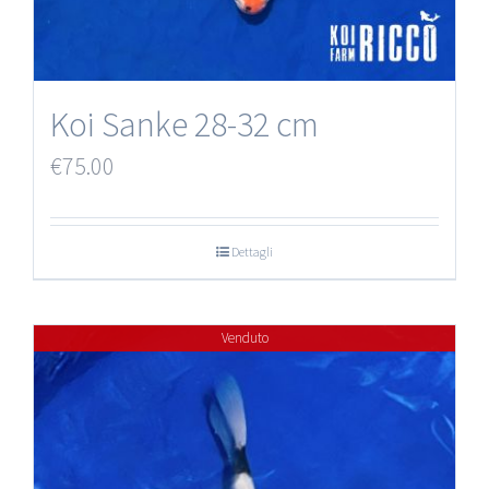
Koi Sanke 28-32 cm
€
75.00
Dettagli
Venduto