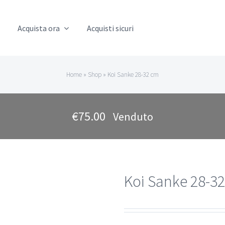
Acquista ora
Acquisti sicuri
Home
»
Shop
»
Koi Sanke 28-32 cm
€
75.00
Venduto
Koi Sanke 28-3