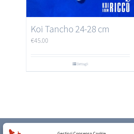
Koi Tancho 24-28 cm
€
45.00
Dettagli
CONDIZIONI DI VENDITA
SP
Gestisci Consenso Cookie