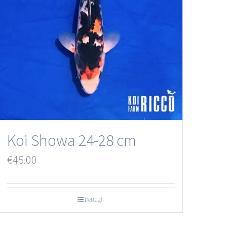
Koi Showa 24-28 cm
€
45.00
Dettagli