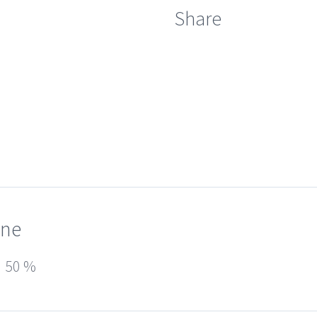
Share
one
50 %