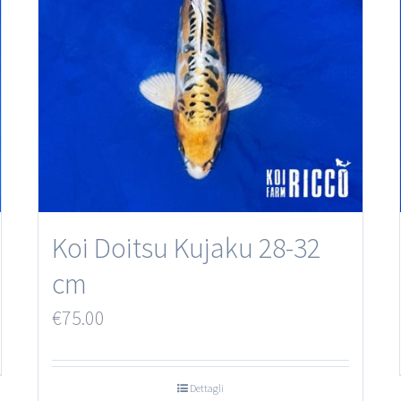
Koi Doitsu Kujaku 28-32
cm
€
75.00
Dettagli