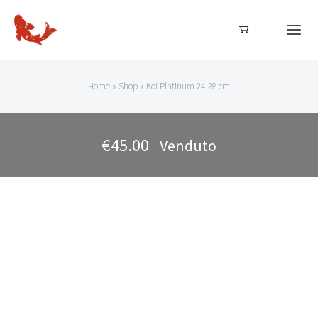
Salta
al
Togg
Navi
contenuto
Home
Home
»
Shop
»
Koi Platinum 24-28 cm
Dal nostro allevamento
€
45.00
Venduto
Acquista ora
Acquisti sicuri