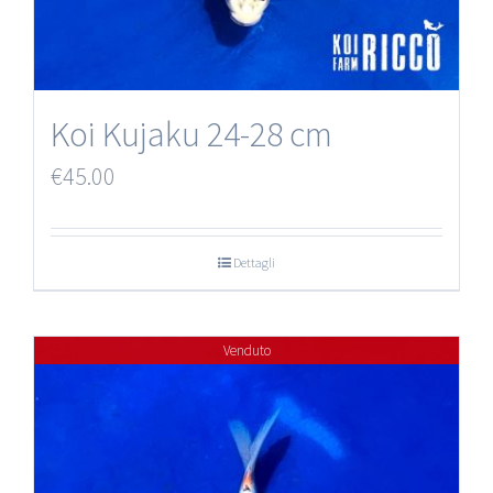
Koi Kujaku 24-28 cm
€
45.00
Dettagli
Venduto