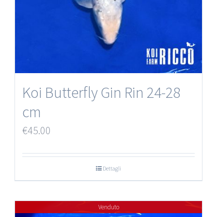
Koi Butterfly Gin Rin 24-28
cm
€
45.00
Dettagli
Venduto