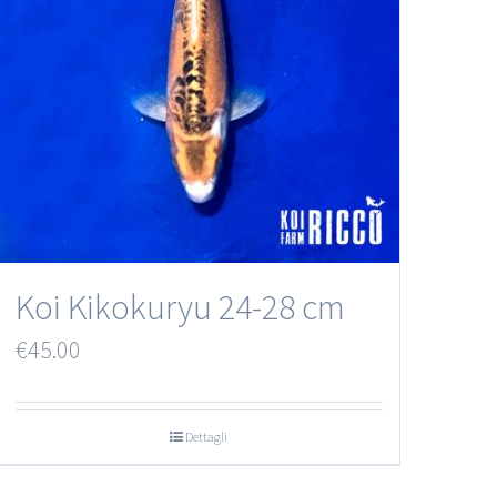
Koi Kikokuryu 24-28 cm
€
45.00
Dettagli