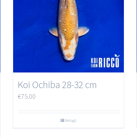
Koi Ochiba 28-32 cm
€
75.00
Dettagli