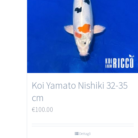
Koi Yamato Nishiki 32-35
cm
€
100.00
Dettagli