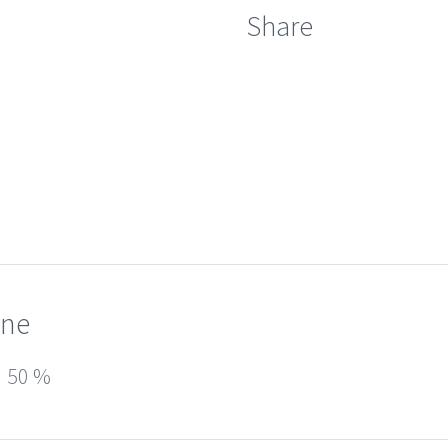
Share
one
50 %