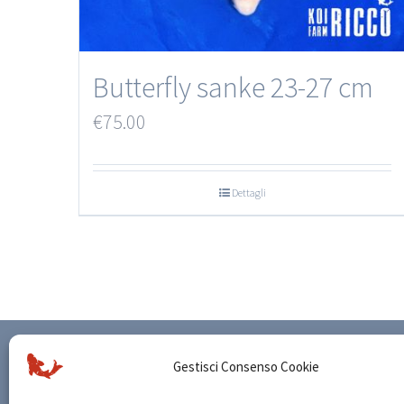
Butterfly sanke 23-27 cm
€
75.00
Dettagli
CONDIZIONI DI VENDITA
SP
Gestisci Consenso Cookie