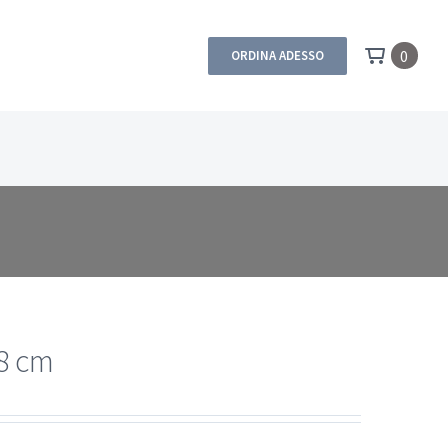
0
ORDINA ADESSO
8 cm