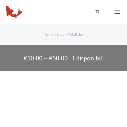
Salta
al
Togg
Navi
contenuto
Home
Home
»
Shop
»
Metalliche
Dal nostro allevamento
€
10.00
–
€
50.00
1 disponibili
Acquista ora
Acquisti sicuri