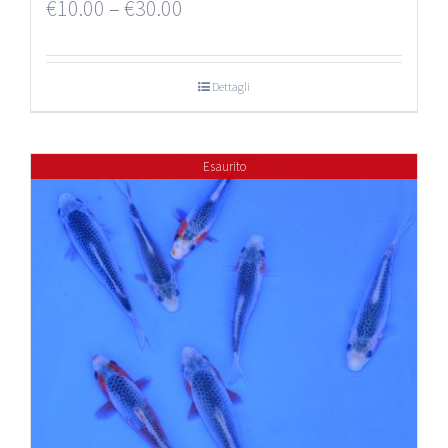
€
10.00
–
€
30.00
Dettagli
Esaurito