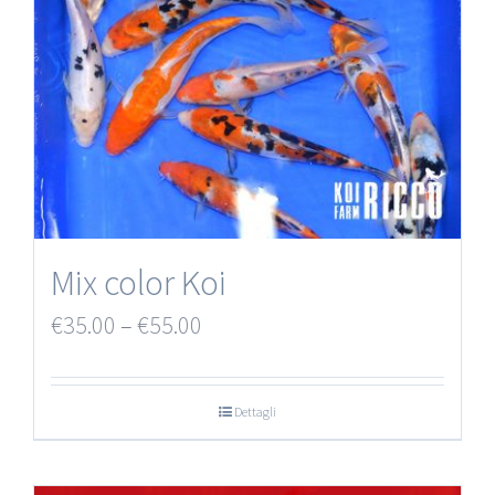
Mix color Koi
€
35.00
–
€
55.00
Dettagli