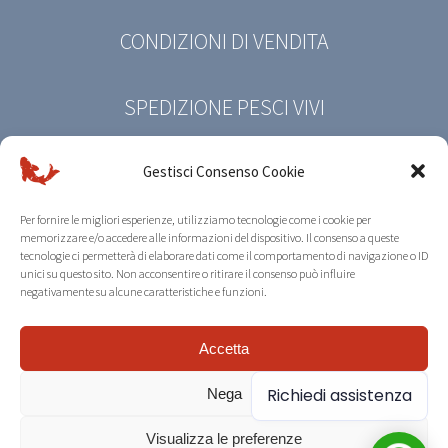
CONDIZIONI DI VENDITA
SPEDIZIONE PESCI VIVI
PRIVACY POLICY
Gestisci Consenso Cookie
Per fornire le migliori esperienze, utilizziamo tecnologie come i cookie per
COOKIE POLICY
memorizzare e/o accedere alle informazioni del dispositivo. Il consenso a queste
tecnologie ci permetterà di elaborare dati come il comportamento di navigazione o ID
unici su questo sito. Non acconsentire o ritirare il consenso può influire
negativamente su alcune caratteristiche e funzioni.
© Copyright 2026 | Koi Farm Riccò | All Rights
Accetta
Reserved |
Credits
Richiedi assistenza
Nega
Visualizza le preferenze