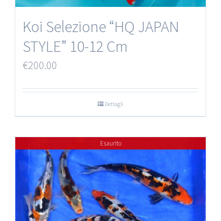
Koi Selezione “HQ JAPAN
STYLE” 10-12 Cm
€
200.00
Dettagli
Esaurito