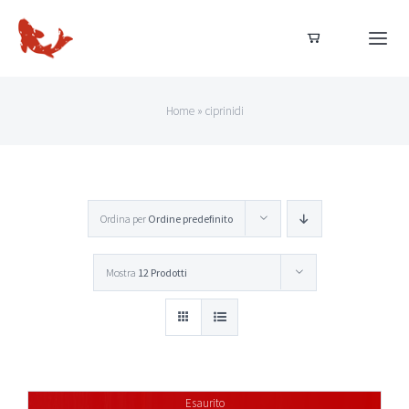
Salta
al
Togg
Navi
contenuto
Home
Home
»
ciprinidi
Dal nostro allevamento
Ordina per
Ordine predefinito
Acquista ora
Mostra
12 Prodotti
Acquisti sicuri
Esaurito