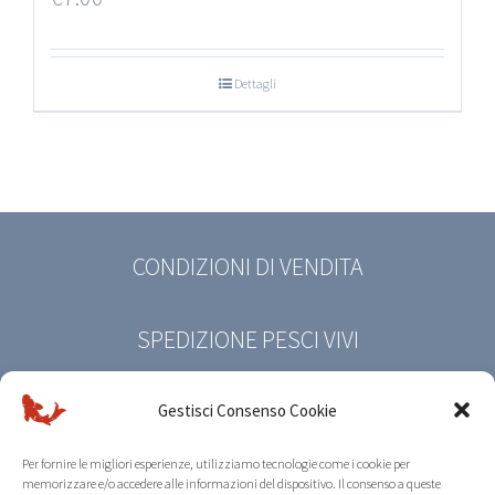
Dettagli
CONDIZIONI DI VENDITA
SPEDIZIONE PESCI VIVI
PRIVACY POLICY
Gestisci Consenso Cookie
Per fornire le migliori esperienze, utilizziamo tecnologie come i cookie per
COOKIE POLICY
memorizzare e/o accedere alle informazioni del dispositivo. Il consenso a queste