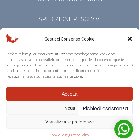
SPEDIZIONE PESCI VIVI
PRIVACY POLICY
Gestisci Consenso Cookie
Per fornire le migliori esperienze, utilizziamo tecnologie come i cookie per
COOKIE POLICY
memorizzare e/o accedere alle informazioni del dispositivo. Il consenso a queste
tecnologie ci permetterà di elaborare dati come il comportamento di navigazione o ID
unici su questo sito. Non acconsentire o ritirare il consenso può influire
negativamente su alcune caratteristiche e funzioni.
© Copyright 2026 | Koi Farm Riccò | All Rights
Accetta
Reserved |
Credits
Richiedi assistenza
Nega
Visualizza le preferenze
Cookie Policy
Privacy Policy